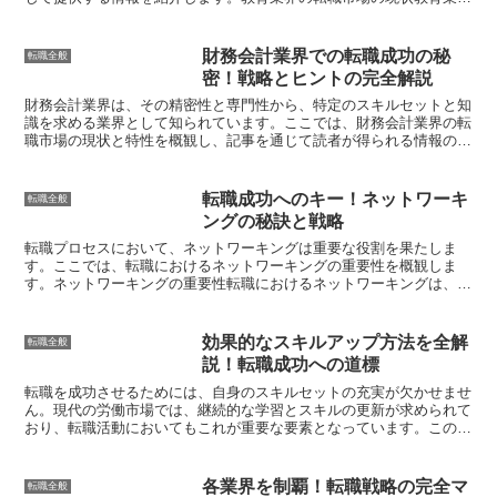
は、伝統的な教室での指導からオンライン教育まで、多様なキ...
財務会計業界での転職成功の秘
転職全般
密！戦略とヒントの完全解説
財務会計業界は、その精密性と専門性から、特定のスキルセットと知
識を求める業界として知られています。ここでは、財務会計業界の転
職市場の現状と特性を概観し、記事を通じて読者が得られる情報の概
要を提供します。財務会計業界の転職市場の現状財務会計業...
転職成功へのキー！ネットワーキ
転職全般
ングの秘訣と戦略
転職プロセスにおいて、ネットワーキングは重要な役割を果たしま
す。ここでは、転職におけるネットワーキングの重要性を概観しま
す。ネットワーキングの重要性転職におけるネットワーキングは、単
なる人脈作り以上のものです。それは、キャリアチャンスを発掘...
効果的なスキルアップ方法を全解
転職全般
説！転職成功への道標
転職を成功させるためには、自身のスキルセットの充実が欠かせませ
ん。現代の労働市場では、継続的な学習とスキルの更新が求められて
おり、転職活動においてもこれが重要な要素となっています。この記
事では、転職時におけるスキルアップの重要性について掘り...
各業界を制覇！転職戦略の完全マ
転職全般