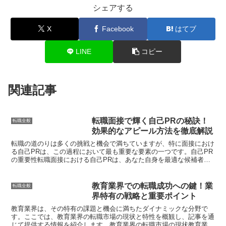
シェアする
X
Facebook
はてブ
LINE
コピー
関連記事
転職面接で輝く自己PRの秘訣！
転職全般
効果的なアピール方法を徹底解説
転職の道のりは多くの挑戦と機会で満ちていますが、特に面接におけ
る自己PRは、この過程において最も重要な要素の一つです。自己PR
の重要性転職面接における自己PRは、あなた自身を最適な候補者と
して提示する機会です。面接官は多くの応募者と面接を行...
教育業界での転職成功への鍵！業
転職全般
界特有の戦略と重要ポイント
教育業界は、その特有の課題と機会に満ちたダイナミックな分野で
す。ここでは、教育業界の転職市場の現状と特性を概観し、記事を通
じて提供する情報を紹介します。教育業界の転職市場の現状教育業界