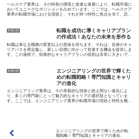
ヘルスケア業界は、その特有の環境と急速な進展により、転職市場に
おいてユニークなポジションを占めています。ここでは、ヘルスケア
業界の転職市場における現状と、それが持つ特性に焦点を当て、読者
がこの業界での転職に成功するために必要な情報を提供しま...
転職を成功に導くキャリアプラン
転職全般
の作成法！あなたの未来を形作る
転職は単なる職務の変更以上の意味を持ちます。それは、自身のキャ
リアパスを再定義し、新しい目標に向かって前進する機会を提供しま
す。この過程で、効果的なキャリアプランの役割は非常に大きいで
す。キャリアプランは、あなたの職業的な道筋を照らし出し、...
エンジニアリングの世界で輝くた
転職全般
めの転職戦略！専門知識とキャリ
アの進化
エンジニアリング業界は、その革新的な技術と絶え間ない進化によ
り、多くの専門家にとって魅力的なキャリアの選択肢となっていま
す。ここでは、エンジニアリング業界の転職市場の現状と特性を概観
し、この記事から得ることができる情報の概要を提供します。エ...
エンジニアリングの世界で輝くための転
職戦略！専門知識とキャリアの進化