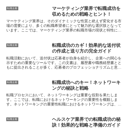
マーケティング業界で転職成功を
転職全般
収めるための戦略とヒント！
マーケティング業界は、そのダイナミックな性質と絶えず変化する市
場の需要により、多くの転職希望者にとって魅力的な選択肢となって
います。ここでは、マーケティング業界の転職市場の現状と特性につ
いて概観し、読者がこの業界での転職に成功するために役立...
転職成功のカギ！効果的な送付状
転職全般
の作成と送り方の完全ガイド
転職活動において、送付状は応募者が自身を紹介し、企業への関心を
示すための重要なツールです。この文書は、履歴書や職務経歴書とと
もに提出されることが多く、応募者のプロフェッショナリズムと意欲
を示す機会となります。ここでは、転職における送付状の役...
転職成功へのキー！ネットワーキ
転職全般
ングの秘訣と戦略
転職プロセスにおいて、ネットワーキングは重要な役割を果たしま
す。ここでは、転職におけるネットワーキングの重要性を概観しま
す。ネットワーキングの重要性転職におけるネットワーキングは、単
なる人脈作り以上のものです。それは、キャリアチャンスを発掘...
ヘルスケア業界での転職成功の秘
転職全般
訣！効果的な戦略と準備のガイド