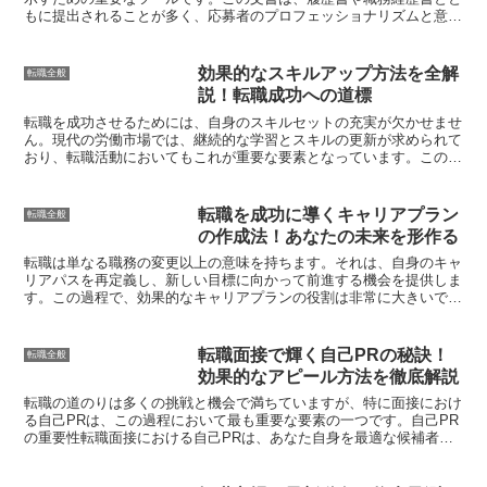
もに提出されることが多く、応募者のプロフェッショナリズムと意欲
を示す機会となります。ここでは、転職における送付状の役...
効果的なスキルアップ方法を全解
転職全般
説！転職成功への道標
転職を成功させるためには、自身のスキルセットの充実が欠かせませ
ん。現代の労働市場では、継続的な学習とスキルの更新が求められて
おり、転職活動においてもこれが重要な要素となっています。この記
事では、転職時におけるスキルアップの重要性について掘り...
転職を成功に導くキャリアプラン
転職全般
の作成法！あなたの未来を形作る
転職は単なる職務の変更以上の意味を持ちます。それは、自身のキャ
リアパスを再定義し、新しい目標に向かって前進する機会を提供しま
す。この過程で、効果的なキャリアプランの役割は非常に大きいで
す。キャリアプランは、あなたの職業的な道筋を照らし出し、...
転職面接で輝く自己PRの秘訣！
転職全般
効果的なアピール方法を徹底解説
転職の道のりは多くの挑戦と機会で満ちていますが、特に面接におけ
る自己PRは、この過程において最も重要な要素の一つです。自己PR
の重要性転職面接における自己PRは、あなた自身を最適な候補者と
して提示する機会です。面接官は多くの応募者と面接を行...